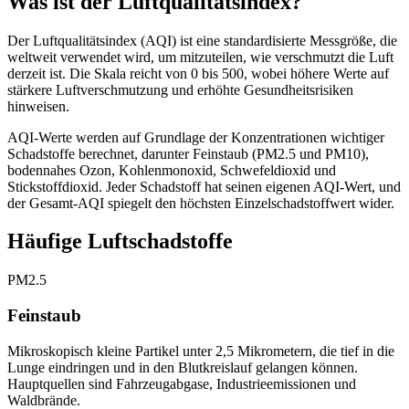
Was ist der Luftqualitätsindex?
Der Luftqualitätsindex (AQI) ist eine standardisierte Messgröße, die
weltweit verwendet wird, um mitzuteilen, wie verschmutzt die Luft
derzeit ist. Die Skala reicht von 0 bis 500, wobei höhere Werte auf
stärkere Luftverschmutzung und erhöhte Gesundheitsrisiken
hinweisen.
AQI-Werte werden auf Grundlage der Konzentrationen wichtiger
Schadstoffe berechnet, darunter Feinstaub (PM2.5 und PM10),
bodennahes Ozon, Kohlenmonoxid, Schwefeldioxid und
Stickstoffdioxid. Jeder Schadstoff hat seinen eigenen AQI-Wert, und
der Gesamt-AQI spiegelt den höchsten Einzelschadstoffwert wider.
Häufige Luftschadstoffe
PM2.5
Feinstaub
Mikroskopisch kleine Partikel unter 2,5 Mikrometern, die tief in die
Lunge eindringen und in den Blutkreislauf gelangen können.
Hauptquellen sind Fahrzeugabgase, Industrieemissionen und
Waldbrände.