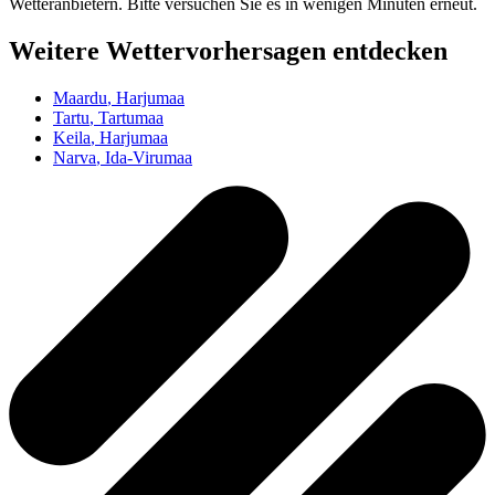
Wetteranbietern. Bitte versuchen Sie es in wenigen Minuten erneut.
Weitere Wettervorhersagen entdecken
Maardu
, Harjumaa
Tartu
, Tartumaa
Keila
, Harjumaa
Narva
, Ida-Virumaa