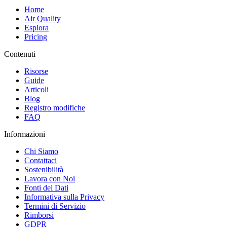
Home
Air Quality
Esplora
Pricing
Contenuti
Risorse
Guide
Articoli
Blog
Registro modifiche
FAQ
Informazioni
Chi Siamo
Contattaci
Sostenibilità
Lavora con Noi
Fonti dei Dati
Informativa sulla Privacy
Termini di Servizio
Rimborsi
GDPR