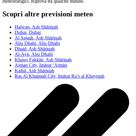
meteorologici. Riprova tra qualche minuto.
Scopri altre previsioni meteo
Halwan
, Ash Shāriqah
Dubai
, Dubai
Al Sajaah
, Ash Shāriqah
Abu Dhabi
, Abu Dhabi
Dhaid
, Ash Shāriqah
Al-Ayn
, Abu Dhabi
Khawr Fakkān
, Ash Shāriqah
Ajman City
, Imārat ‘Ajmān
Kalbā
, Ash Shāriqah
Ras Al Khaimah City
, Imārat Ra’s al Khaymah