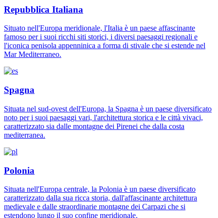
Repubblica Italiana
Situato nell'Europa meridionale, l'Italia è un paese affascinante
famoso per i suoi ricchi siti storici, i diversi paesaggi regionali e
l'iconica penisola appenninica a forma di stivale che si estende nel
Mar Mediterraneo.
Spagna
Situata nel sud-ovest dell'Europa, la Spagna è un paese diversificato
noto per i suoi paesaggi vari, l'architettura storica e le città vivaci,
caratterizzato sia dalle montagne dei Pirenei che dalla costa
mediterranea.
Polonia
Situata nell'Europa centrale, la Polonia è un paese diversificato
caratterizzato dalla sua ricca storia, dall'affascinante architettura
medievale e dalle straordinarie montagne dei Carpazi che si
estendono lungo il suo confine meridionale.