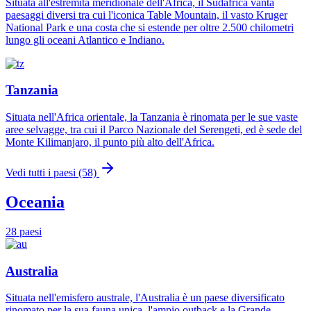
Situata all'estremità meridionale dell'Africa, il Sudafrica vanta
paesaggi diversi tra cui l'iconica Table Mountain, il vasto Kruger
National Park e una costa che si estende per oltre 2.500 chilometri
lungo gli oceani Atlantico e Indiano.
Tanzania
Situata nell'Africa orientale, la Tanzania è rinomata per le sue vaste
aree selvagge, tra cui il Parco Nazionale del Serengeti, ed è sede del
Monte Kilimanjaro, il punto più alto dell'Africa.
Vedi tutti i paesi (58)
Oceania
28 paesi
Australia
Situata nell'emisfero australe, l'Australia è un paese diversificato
rinomato per la sua fauna unica, l'ampio outback e la Grande