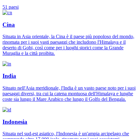
51 paesi
Cina
Situata in Asia orientale, la Cina è il paese più popoloso del mondo,
rinomata per i suoi vasti paesaggi che includono l'Himalaya e il
deserto di Gobi, così come per i luoghi storici come la Grande
Muraglia e la città proibita.
India
Situato nell'Asia meridionale, l'India è un vasto paese noto per i suoi
paesaggi diversi, tra cui la catena montuosa dell'Himalaya e lunghe
coste sia lungo il Mare Arabico che lungo il Golfo del Bengala.
Indonesia
Situata nel sud-est asiatico, l'Indonesia è un'ampia arcipelago che