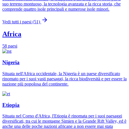
suo terreno montuoso, la tecnologia avanzata e la ricca storia, che
comprende quattro isole principali e numerose isole minori.
Vedi tutti i paesi (51)
Africa
58 paesi
Nigeria
Situata nell'Africa occidentale, la Nigeria è un paese diversificato
rinomato per i suoi vasti paesaggi, la ricca biodiversità e per essere la
nazione più popolosa del continente.
Etiopia
Situata nel Corno d'Africa, l'Etiopia è rinomata per i suoi paesaggi
diversificati, tra cui le montagne Simien e la Grande Rift Valley, ed è
anche una delle poche nazioni africane a non essere mai stata