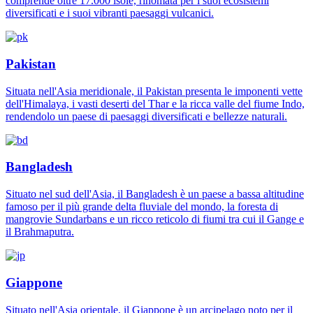
comprende oltre 17.000 isole, rinomata per i suoi ecosistemi
diversificati e i suoi vibranti paesaggi vulcanici.
Pakistan
Situata nell'Asia meridionale, il Pakistan presenta le imponenti vette
dell'Himalaya, i vasti deserti del Thar e la ricca valle del fiume Indo,
rendendolo un paese di paesaggi diversificati e bellezze naturali.
Bangladesh
Situato nel sud dell'Asia, il Bangladesh è un paese a bassa altitudine
famoso per il più grande delta fluviale del mondo, la foresta di
mangrovie Sundarbans e un ricco reticolo di fiumi tra cui il Gange e
il Brahmaputra.
Giappone
Situato nell'Asia orientale, il Giappone è un arcipelago noto per il