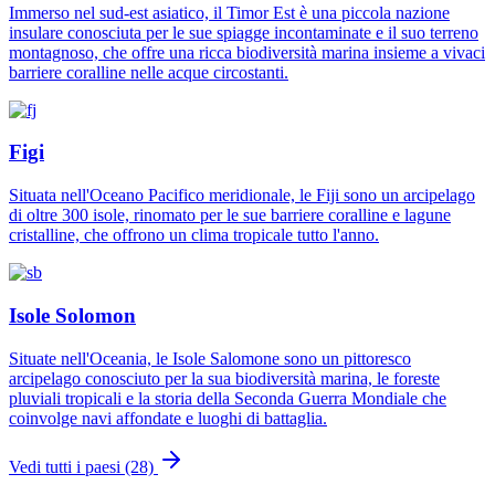
Immerso nel sud-est asiatico, il Timor Est è una piccola nazione
insulare conosciuta per le sue spiagge incontaminate e il suo terreno
montagnoso, che offre una ricca biodiversità marina insieme a vivaci
barriere coralline nelle acque circostanti.
Figi
Situata nell'Oceano Pacifico meridionale, le Fiji sono un arcipelago
di oltre 300 isole, rinomato per le sue barriere coralline e lagune
cristalline, che offrono un clima tropicale tutto l'anno.
Isole Solomon
Situate nell'Oceania, le Isole Salomone sono un pittoresco
arcipelago conosciuto per la sua biodiversità marina, le foreste
pluviali tropicali e la storia della Seconda Guerra Mondiale che
coinvolge navi affondate e luoghi di battaglia.
Vedi tutti i paesi (28)