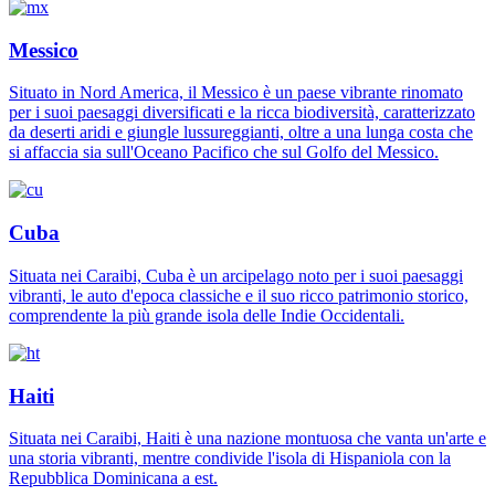
Messico
Situato in Nord America, il Messico è un paese vibrante rinomato
per i suoi paesaggi diversificati e la ricca biodiversità, caratterizzato
da deserti aridi e giungle lussureggianti, oltre a una lunga costa che
si affaccia sia sull'Oceano Pacifico che sul Golfo del Messico.
Cuba
Situata nei Caraibi, Cuba è un arcipelago noto per i suoi paesaggi
vibranti, le auto d'epoca classiche e il suo ricco patrimonio storico,
comprendente la più grande isola delle Indie Occidentali.
Haiti
Situata nei Caraibi, Haiti è una nazione montuosa che vanta un'arte e
una storia vibranti, mentre condivide l'isola di Hispaniola con la
Repubblica Dominicana a est.