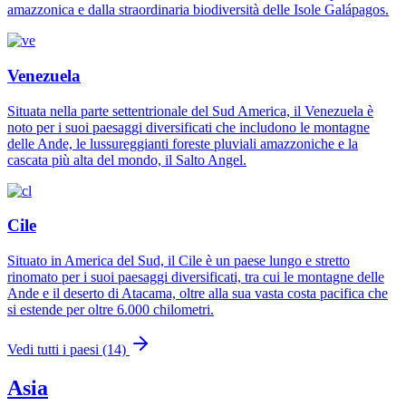
amazzonica e dalla straordinaria biodiversità delle Isole Galápagos.
Venezuela
Situata nella parte settentrionale del Sud America, il Venezuela è
noto per i suoi paesaggi diversificati che includono le montagne
delle Ande, le lussureggianti foreste pluviali amazzoniche e la
cascata più alta del mondo, il Salto Angel.
Cile
Situato in America del Sud, il Cile è un paese lungo e stretto
rinomato per i suoi paesaggi diversificati, tra cui le montagne delle
Ande e il deserto di Atacama, oltre alla sua vasta costa pacifica che
si estende per oltre 6.000 chilometri.
Vedi tutti i paesi (14)
Asia