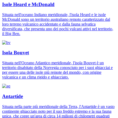
Isole Heard e McDonald
Situata nell'oceano Indiano meridionale, l'isola Heard e le isole
McDonald sono un territorio australiano remoto caratterizzato dal
loro terreno vulcanico accidentato e dalla fauna selvatica
diversificata, che presenta uno dei pochi vulcani attivi nel territorio,
il Big Ben.
Isola Bouvet
Situata nell'Oceano Atlantico meridionale, l'isola Bouvet è un
territorio disabitato della Norvegia conosciuto per i suoi ghiacciai e
per essere una delle isole più remote del mondo, con origine
vulcanica e un clima rigido e ghiacciato.
Antartide
Situata nella parte più meridionale della Terra, l'Antartide è un vasto
continente ghiacciato noto per il suo freddo estremo e la sua fauna
unica, che copre un'area di circa 14 milioni di chilometri quadrati