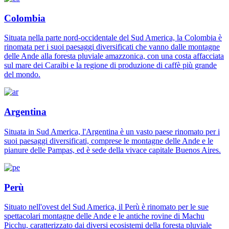
Colombia
Situata nella parte nord-occidentale del Sud America, la Colombia è
rinomata per i suoi paesaggi diversificati che vanno dalle montagne
delle Ande alla foresta pluviale amazzonica, con una costa affacciata
sul mare dei Caraibi e la regione di produzione di caffè più grande
del mondo.
Argentina
Situata in Sud America, l'Argentina è un vasto paese rinomato per i
suoi paesaggi diversificati, comprese le montagne delle Ande e le
pianure delle Pampas, ed è sede della vivace capitale Buenos Aires.
Perù
Situato nell'ovest del Sud America, il Perù è rinomato per le sue
spettacolari montagne delle Ande e le antiche rovine di Machu
Picchu, caratterizzato dai diversi ecosistemi della foresta pluviale