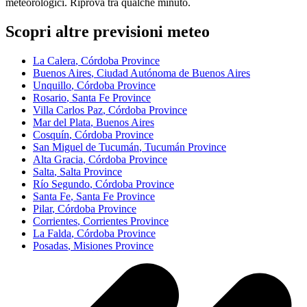
meteorologici. Riprova tra qualche minuto.
Scopri altre previsioni meteo
La Calera
, Córdoba Province
Buenos Aires
, Ciudad Autónoma de Buenos Aires
Unquillo
, Córdoba Province
Rosario
, Santa Fe Province
Villa Carlos Paz
, Córdoba Province
Mar del Plata
, Buenos Aires
Cosquín
, Córdoba Province
San Miguel de Tucumán
, Tucumán Province
Alta Gracia
, Córdoba Province
Salta
, Salta Province
Río Segundo
, Córdoba Province
Santa Fe
, Santa Fe Province
Pilar
, Córdoba Province
Corrientes
, Corrientes Province
La Falda
, Córdoba Province
Posadas
, Misiones Province