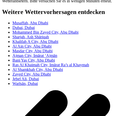
Wetteranbietern. Bitte versuchen Sie es in wenigen Minuten erneut.
Weitere Wettervorhersagen entdecken
Musaffah
, Abu Dhabi
Dubai
, Dubai
Mohammed Bin Zayed City
, Abu Dhabi
Sharjah
, Ash Shāriqah
Khalifah A City
, Abu Dhabi
Al Ain City
, Abu Dhabi
Masdar City
, Abu Dhabi
Ajman City
, Imārat ‘Ajmān
Bani Yas City
, Abu Dhabi
Ras Al Khaimah City
, Imārat Ra’s al Khaymah
Al Shamkhah City
, Abu Dhabi
Zayed City
, Abu Dhabi
Jebel Ali
, Dubai
Warīsān
, Dubai