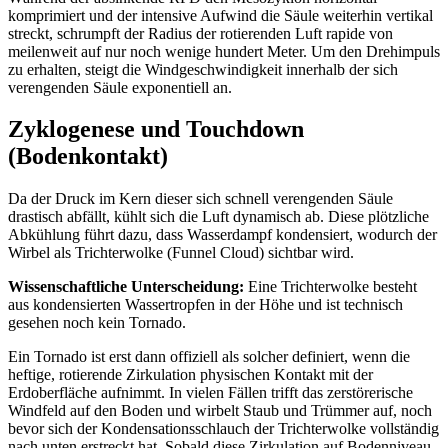
komprimiert und der intensive Aufwind die Säule weiterhin vertikal
streckt, schrumpft der Radius der rotierenden Luft rapide von
meilenweit auf nur noch wenige hundert Meter. Um den Drehimpuls
zu erhalten, steigt die Windgeschwindigkeit innerhalb der sich
verengenden Säule exponentiell an.
Zyklogenese und Touchdown
(Bodenkontakt)
Da der Druck im Kern dieser sich schnell verengenden Säule
drastisch abfällt, kühlt sich die Luft dynamisch ab. Diese plötzliche
Abkühlung führt dazu, dass Wasserdampf kondensiert, wodurch der
Wirbel als Trichterwolke (Funnel Cloud) sichtbar wird.
Wissenschaftliche Unterscheidung:
Eine Trichterwolke besteht
aus kondensierten Wassertropfen in der Höhe und ist technisch
gesehen noch kein Tornado.
Ein Tornado ist erst dann offiziell als solcher definiert, wenn die
heftige, rotierende Zirkulation physischen Kontakt mit der
Erdoberfläche aufnimmt. In vielen Fällen trifft das zerstörerische
Windfeld auf den Boden und wirbelt Staub und Trümmer auf, noch
bevor sich der Kondensationsschlauch der Trichterwolke vollständig
nach unten erstreckt hat. Sobald diese Zirkulation auf Bodenniveau