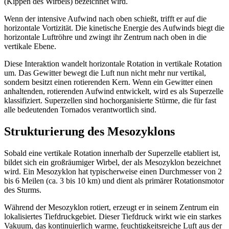
(Kippen des Wirbels) bezeichnet wird.
Wenn der intensive Aufwind nach oben schießt, trifft er auf die
horizontale Vortizität. Die kinetische Energie des Aufwinds biegt die
horizontale Luftröhre und zwingt ihr Zentrum nach oben in die
vertikale Ebene.
Diese Interaktion wandelt horizontale Rotation in vertikale Rotation
um. Das Gewitter bewegt die Luft nun nicht mehr nur vertikal,
sondern besitzt einen rotierenden Kern. Wenn ein Gewitter einen
anhaltenden, rotierenden Aufwind entwickelt, wird es als Superzelle
klassifiziert. Superzellen sind hochorganisierte Stürme, die für fast
alle bedeutenden Tornados verantwortlich sind.
Strukturierung des Mesozyklons
Sobald eine vertikale Rotation innerhalb der Superzelle etabliert ist,
bildet sich ein großräumiger Wirbel, der als Mesozyklon bezeichnet
wird. Ein Mesozyklon hat typischerweise einen Durchmesser von 2
bis 6 Meilen (ca. 3 bis 10 km) und dient als primärer Rotationsmotor
des Sturms.
Während der Mesozyklon rotiert, erzeugt er in seinem Zentrum ein
lokalisiertes Tiefdruckgebiet. Dieser Tiefdruck wirkt wie ein starkes
Vakuum, das kontinuierlich warme, feuchtigkeitsreiche Luft aus der