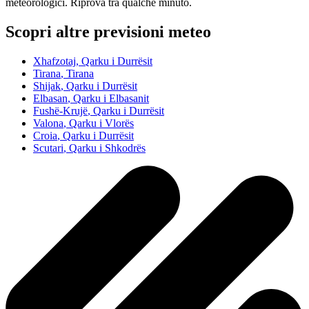
meteorologici. Riprova tra qualche minuto.
Scopri altre previsioni meteo
Xhafzotaj
, Qarku i Durrësit
Tirana
, Tirana
Shijak
, Qarku i Durrësit
Elbasan
, Qarku i Elbasanit
Fushë-Krujë
, Qarku i Durrësit
Valona
, Qarku i Vlorës
Croia
, Qarku i Durrësit
Scutari
, Qarku i Shkodrës